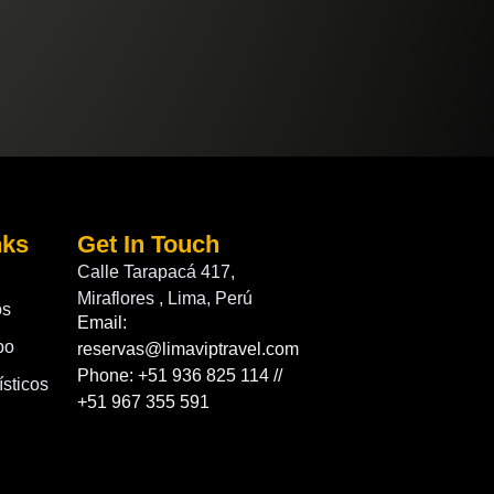
nks
Get In Touch
Calle Tarapacá 417,
Miraflores , Lima, Perú
os
Email:
po
reservas@limaviptravel.com
Phone: +51 936 825 114 //
sticos
+51 967 355 591