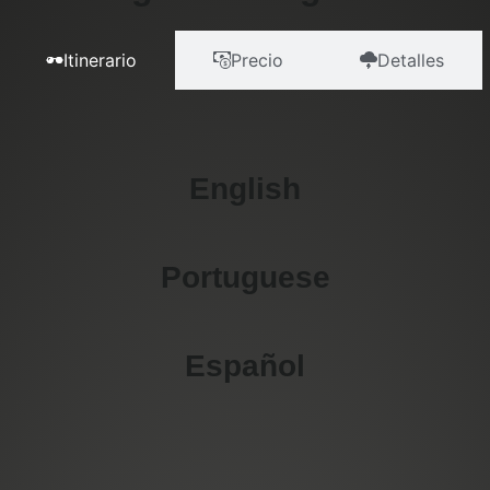
Itinerario
Precio
Detalles
English
Portuguese
Español