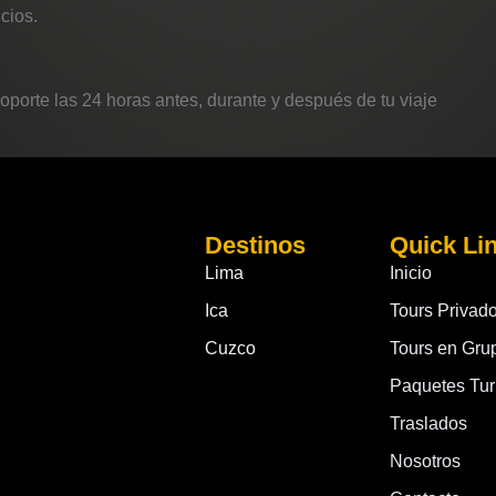
cios.
orte las 24 horas antes, durante y después de tu viaje
Destinos
Quick Li
Lima
Inicio
Ica
Tours Privad
Cuzco
Tours en Gru
Paquetes Turí
Traslados
Nosotros