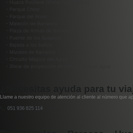
- Huaca Pucllana (Visita Panorámica)
- Parque Chino
- Parque del Amor
- Malecón de Barranco
- Plaza de Armas de Barranco
- Puente de los Suspiros
- Bajada a los baños
- Murales de Barranco
- Circuito Mágico del Agua
- Show de proyección de imágenes en el agua
¿Necesitas ayuda para tu via
Llame a nuestro equipo de atención al cliente al número que a
051 936 825 114