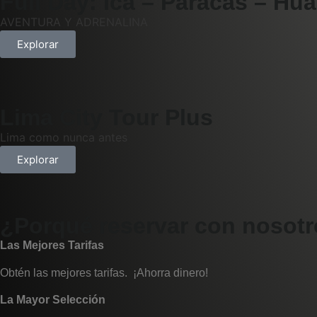
Full Day: Ica – Paracas – Hu
AVENTURA Y ADRENALINA
Explorar
Lima City Tour Plus
Lima como nunca antes
Explorar
¿Porqué reservar con nosot
Las Mejores Tarifas
Obtén las mejores tarifas. ¡Ahorra dinero!
La Mayor Selección