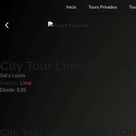
Inicio
Tours Privados
Tou
City Tour Lima Costero
Sol y Luces
Destino:
Lima
Desde: $ 65
City Tour Lima Costero + Cir