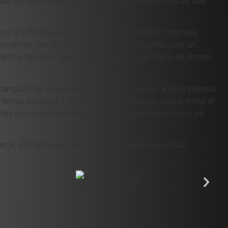
de conocerás la historia milenaria de las culturas que
re la influencia china en la cultura limeña. Después,
sionantes del océano Pacífico. Continuamos con un
rtístico de Lima. Nos detendremos en la Plaza de Armas
, cargado de leyendas y un aire romántico. Exploraremos
llenas de color y significado. Finalmente, visitaremos el
antes con proyecciones de imágenes sobre chorros de
te, cerrando el tour con una experiencia visual
Puente Villena