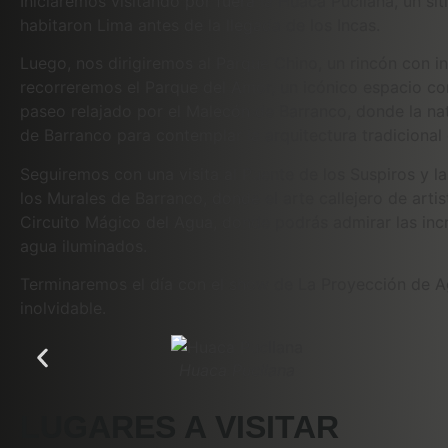
Iniciaremos visitando por fuera la Huaca Pucllana, un si
habitaron Lima antes de la llegada de los Incas.
Luego, nos dirigiremos al Parque Chino, un rincón con ins
recorreremos el Parque del Amor, un icónico espacio co
paseo relajado por el Malecón de Barranco, donde la na
de Barranco para contemplar la arquitectura tradicional 
Seguiremos con una visita al Puente de los Suspiros y l
los Murales de Barranco, donde el arte callejero de artis
Circuito Mágico del Agua, donde podrás admirar las inc
agua iluminados.
Terminaremos el día con el show de La Proyección de Ag
inolvidable.
Huaca Pucllana
LUGARES A VISITAR