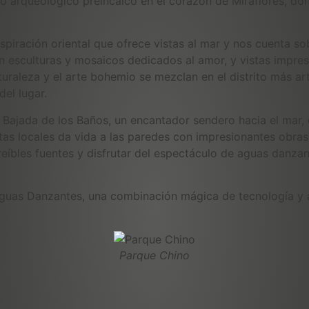
tio arqueológico preincaico en el corazón de Miraflores, don
piración oriental que ofrece vistas al mar y nos cuenta sob
n esculturas y mosaicos dedicados al amor, y vistas impre
turaleza y el arte bohemio se mezclan en el distrito más a
del lugar.
a Bajada de los Baños, un encantador sendero hacia el mar
tas locales da vida a las paredes con impresionantes obras 
reíbles fuentes y disfrutar del espectáculo de aguas danz
uas Danzantes, una combinación mágica de tecnología y ar
Parque Chino