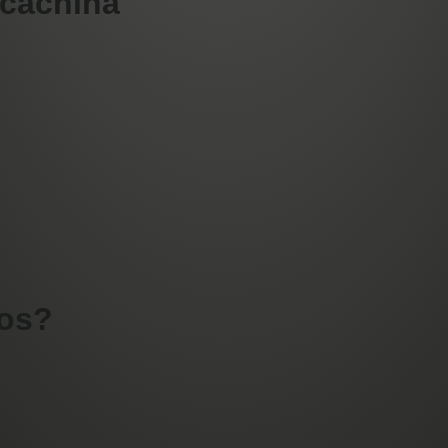
acachina
ros?