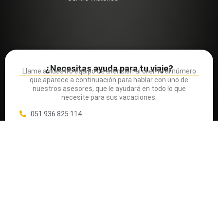
¿Necesitas ayuda para tu viaje?
Llame a nuestro equipo de atención al cliente al número
que aparece a continuación para hablar con uno de
nuestros asesores, que le ayudará en todo lo que
necesite para sus vacaciones.
051 936 825 114
La mejor agencia de Viajes en el Perú.