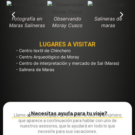
Fotografía en
Observando
Salineras de
C
Maras Salineras
Moray Cusco
maras
I
LUGARES A VISITAR
- Centro textil de Chinchero
- Centro Arqueológico de Moray
- Centro de interpretación y mercado de Sal (Maras)
- Salinera de Maras
¿Necesitas ayuda para tu viaje?
Llame a nuestro equipo de atención al cliente al número
que aparece a continuación para hablar con uno de
nuestros asesores, que le ayudará en todo lo que
necesite para sus vacaciones.