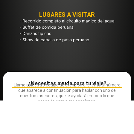
LUGARES A VISITAR
- Recorrido completo al circuito mágico del agua
- Buffet de comida peruana
- Danzas típicas
- Show de caballo de paso peruano
¿Necesitas ayuda para tu viaje?
Llame a nuestro equipo de atención al cliente al número
que aparece a continuación para hablar con uno de
nuestros asesores, que le ayudará en todo lo que
necesite para sus vacaciones.
051 936 825 114