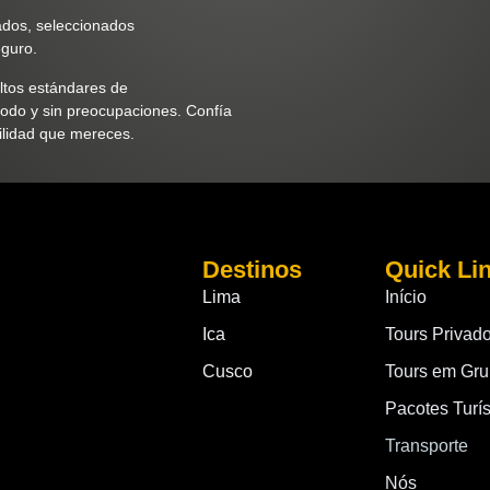
ados, seleccionados
eguro.
ltos estándares de
modo y sin preocupaciones. Confía
uilidad que mereces.
Destinos
Quick Li
Lima
Início
Ica
Tours Privad
Cusco
Tours em Gr
Pacotes Turís
Transporte
Nós