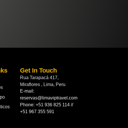
nks
Get In Touch
Rua Tarapacá 417,
Miraflores , Lima, Peru
os
E-mail:
upo
reservas@limaviptravel.com
Phone: +51 936 825 114 //
ticos
+51 967 355 591