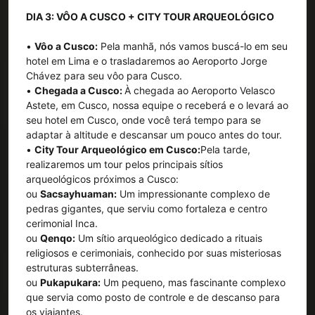
DIA 3: VÔO A CUSCO + CITY TOUR ARQUEOLÓGICO
•
Vôo a Cusco:
Pela manhã, nós vamos buscá-lo em seu
hotel em Lima e o trasladaremos ao Aeroporto Jorge
Chávez para seu vôo para Cusco.
•
Chegada a Cusco:
À chegada ao Aeroporto Velasco
Astete, em Cusco, nossa equipe o receberá e o levará ao
seu hotel em Cusco, onde você terá tempo para se
adaptar à altitude e descansar um pouco antes do tour.
•
City Tour Arqueológico em Cusco:
Pela tarde,
realizaremos um tour pelos principais sítios
arqueológicos próximos a Cusco:
ou
Sacsayhuaman:
Um impressionante complexo de
pedras gigantes, que serviu como fortaleza e centro
cerimonial Inca.
ou
Qenqo:
Um sítio arqueológico dedicado a rituais
religiosos e cerimoniais, conhecido por suas misteriosas
estruturas subterrâneas.
ou
Pukapukara:
Um pequeno, mas fascinante complexo
que servia como posto de controle e de descanso para
os viajantes.