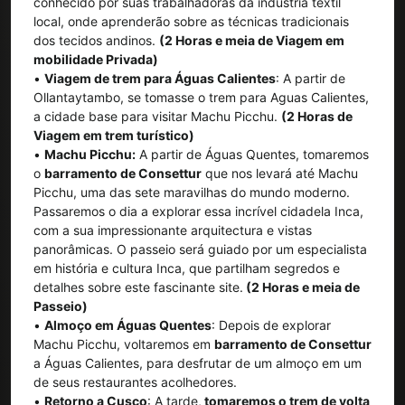
conhecido por suas trabalhadoras da indústria têxtil
local, onde aprenderão sobre as técnicas tradicionais
dos tecidos andinos.
(2 Horas e meia de Viagem em
mobilidade Privada)
•
Viagem de trem para Águas Calientes
: A partir de
Ollantaytambo, se tomasse o trem para Aguas Calientes,
a cidade base para visitar Machu Picchu.
(2 Horas de
Viagem em trem turístico)
•
Machu Picchu:
A partir de Águas Quentes, tomaremos
o
barramento de Consettur
que nos levará até Machu
Picchu, uma das sete maravilhas do mundo moderno.
Passaremos o dia a explorar essa incrível cidadela Inca,
com a sua impressionante arquitectura e vistas
panorâmicas. O passeio será guiado por um especialista
em história e cultura Inca, que partilham segredos e
detalhes sobre este fascinante site.
(2 Horas e meia de
Passeio)
•
Almoço em Águas Quentes
: Depois de explorar
Machu Picchu, voltaremos em
barramento de Consettur
a Águas Calientes, para desfrutar de um almoço em um
de seus restaurantes acolhedores.
•
Retorno a Cusco
: A tarde,
tomaremos o trem de volta