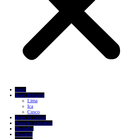
Inicio
Tours Privados
Lima
Ica
Cusco
Tours en Grupo
Paquetes Turísticos
Traslados
Nosotros