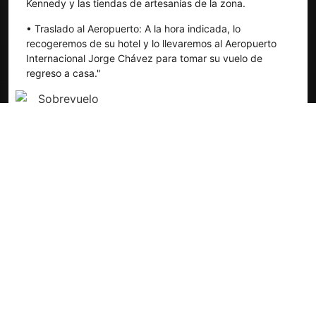
Kennedy y las tiendas de artesanías de la zona.
• Traslado al Aeropuerto: A la hora indicada, lo
recogeremos de su hotel y lo llevaremos al Aeropuerto
Internacional Jorge Chávez para tomar su vuelo de
regreso a casa."
Sobrevuelo
Nazca
LUGARES A VISITAR
- Huaca Pucllana (Visita Panorámica)
- Parque Chino
- Parque del Amor
- Malecón de Barranco
- Plaza de Armas de Barranco
- Puente de los Suspiros