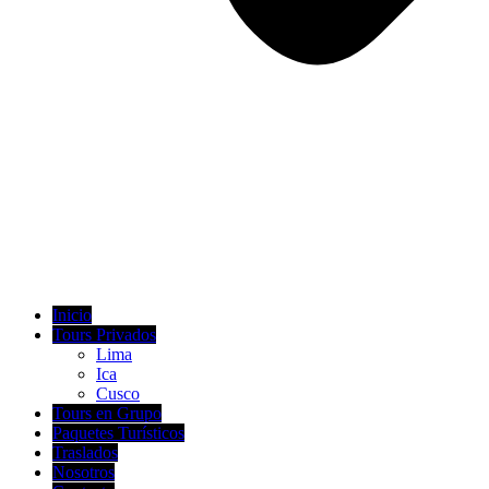
Inicio
Tours Privados
Lima
Ica
Cusco
Tours en Grupo
Paquetes Turísticos
Traslados
Nosotros